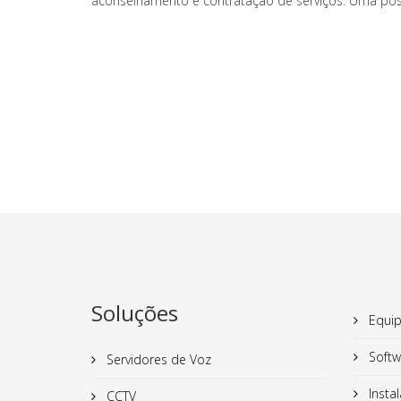
aconselhamento e contratação de serviços. Uma post
Soluções
Equip
Softw
Servidores de Voz
Insta
CCTV