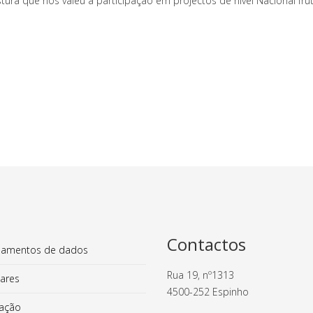
ura que nos valeu a participação em projectos de nível Nacional fr
Contactos
amentos de dados
Rua 19, nº1313
ares
4500-252 Espinho
lação